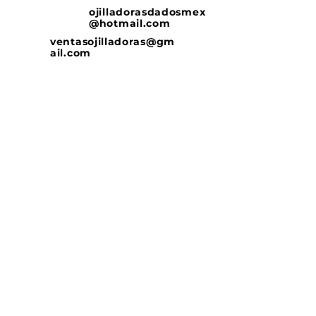
ojilladorasdadosmex
@hotmail.com
ventasojilladoras@gm
ail.com